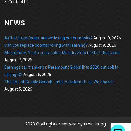
Contact Us
NEWS
As literature fades, are we losing our humanity?
August 9, 2026
Can you replace doomscrolling with learning?
August 8, 2026
Mega-Zone, Youth Jobs: Labor Ministry Sets to Shift the Game
August 7, 2026
Earnings call transcript: Paramount Global lifts 2026 outlook in
strong Q2
August 6, 2026
The End of Google Search—and the Internet—as We Know It
August 5, 2026
2023 © All rights reserved by Dick Leung