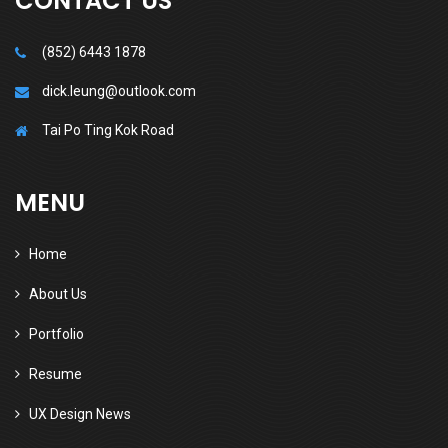
CONTACT US
(852) 6443 1878
dick.leung@outlook.com
Tai Po Ting Kok Road
MENU
Home
About Us
Portfolio
Resume
UX Design News